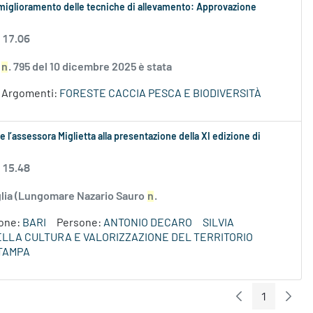
 il miglioramento delle tecniche di allevamento: Approvazione
 17.06
S
n
. 795 del 10 dicembre 2025 è stata
Argomenti:
FORESTE CACCIA PESCA E BIODIVERSITÀ
 l’assessora Miglietta alla presentazione della XI edizione di
 15.48
uglia (Lungomare Nazario Sauro
n
.
ione:
BARI
Persone:
ANTONIO DECARO
SILVIA
DELLA CULTURA E VALORIZZAZIONE DEL TERRITORIO
TAMPA
1
Pagina Preceden
Pagin
Pagina