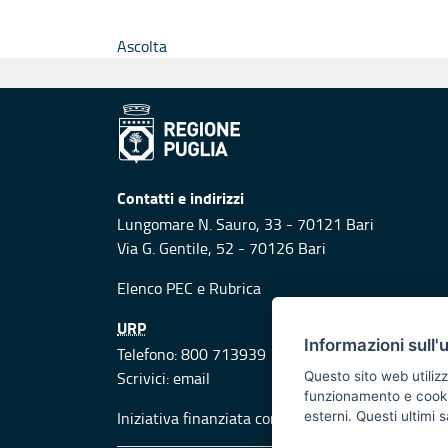
Ascolta
Contatti e indirizzi
Lungomare N. Sauro, 33 - 70121 Bari
Via G. Gentile, 52 - 70126 Bari
Elenco PEC
e
Rubrica
URP
Informazioni sull'
Telefono: 800 713939
Scrivici:
email
Questo sito web utilizz
funzionamento e cookie 
Iniziativa finanziata con risorse del POR Puglia
esterni. Questi ultimi