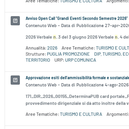
Aree Tematiche:
TURISMO E CULTURA
Argomenti
Avviso Open Call “Grandi Eventi Secondo Semestre 2026”
Contenuto Web -
Data di Pubblicazione 27-apr-202
2026 Verbale
n
. 3 del 3 giugno 2026 Verbale
n
. 4 d
Annualità:
2026
Aree Tematiche:
TURISMO E CUL
Strutture:
PUGLIA PROMOZIONE
DIP. TURISMO, 
TERRITORIO
URP:
URP COMUNICA
Approvazione esiti dell’ammissibilità formale e sostanzia
Contenuto Web -
Data di Pubblicazione 4-ago-2026
171_DIR_2026_00155_DeterminaPUB card portale_FD
provvedimento dirigenziale si dà atto inoltre della v
Aree Tematiche:
TURISMO E CULTURA
Argomenti