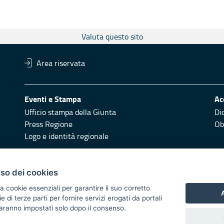
Valuta questo sito
Area riservata
Eventi e Stampa
Ac
Ufficio stampa della Giunta
Di
Press Regione
Obi
Logo e identità regionale
Redazione
Pr
uso dei cookies
Responsabili di pubblicazione
Vai
a cookie essenziali per garantire il suo corretto
A
di terze parti per fornire servizi erogati da portali
 2014/2020 - Asse XI
 saranno impostati solo dopo il consenso.