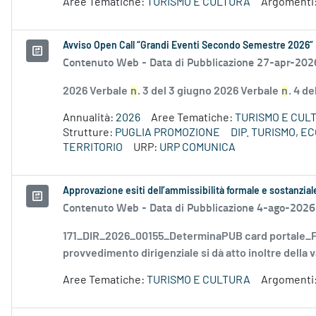
Aree Tematiche:
TURISMO E CULTURA
Argomenti
Avviso Open Call “Grandi Eventi Secondo Semestre 2026”
Contenuto Web -
Data di Pubblicazione 27-apr-202
2026 Verbale
n
. 3 del 3 giugno 2026 Verbale
n
. 4 d
Annualità:
2026
Aree Tematiche:
TURISMO E CUL
Strutture:
PUGLIA PROMOZIONE
DIP. TURISMO, 
TERRITORIO
URP:
URP COMUNICA
Approvazione esiti dell’ammissibilità formale e sostanzia
Contenuto Web -
Data di Pubblicazione 4-ago-2026
171_DIR_2026_00155_DeterminaPUB card portale_FD
provvedimento dirigenziale si dà atto inoltre della v
Aree Tematiche:
TURISMO E CULTURA
Argomenti