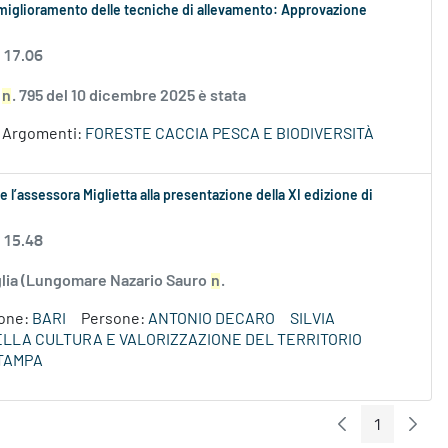
 il miglioramento delle tecniche di allevamento: Approvazione
 17.06
S
n
. 795 del 10 dicembre 2025 è stata
Argomenti:
FORESTE CACCIA PESCA E BIODIVERSITÀ
 l’assessora Miglietta alla presentazione della XI edizione di
 15.48
uglia (Lungomare Nazario Sauro
n
.
ione:
BARI
Persone:
ANTONIO DECARO
SILVIA
DELLA CULTURA E VALORIZZAZIONE DEL TERRITORIO
TAMPA
1
Pagina Preceden
Pagin
Pagina