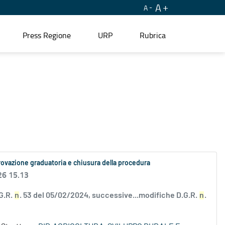
A
A
Press Regione
URP
Rubrica
provazione graduatoria e chiusura della procedura
26 15.13
G.R.
n
. 53 del 05/02/2024, successive...modifiche D.G.R.
n
.