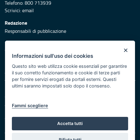
Telefono: 800 713939
Scrivici:
email
Redazione
Responsabili di pubblicazione
Protezione civile
×
Vai al sito di Protezione Civile Puglia
Informazioni sull'uso dei cookies
Iniziativa finanziata con risorse del POR Puglia 2014/2020 -
Questo sito web utilizza cookie essenziali per garantire
Asse XI
il suo corretto funzionamento e cookie di terze parti
per fornire servizi erogati da portali esterni. Questi
ultimi saranno impostati solo dopo il consenso.
Note legali
Cookie e privacy
Atti di notifica
Fammi scegliere
Feed RSS
Servizi Intranet
Accetta tutti
Rifiuta tutti