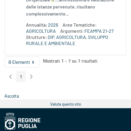
Dirigenziale
n
....ammissibilità e valutazione
delle istanze pervenute, risultano
complessivamente...
Annualità:
2026
Aree Tematiche:
AGRICOLTURA
Argomenti:
FEAMPA 21-27
Strutture:
DIP. AGRICOLTURA, SVILUPPO
RURALE E AMBIENTALE
Mostrati 1 - 7 su 7 risultati.
8 Elementi
Per pagina
1
Pagina Precedente
Pagina Seguente
Pagina
Ascolta
Valuta questo sito