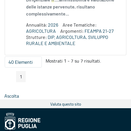
Dirigenziale
n
....ammissibilità e valutazione
delle istanze pervenute, risultano
complessivamente...
Annualità:
2026
Aree Tematiche:
AGRICOLTURA
Argomenti:
FEAMPA 21-27
Strutture:
DIP. AGRICOLTURA, SVILUPPO
RURALE E AMBIENTALE
Mostrati 1 - 7 su 7 risultati.
40 Elementi
Per pagina
1
Pagina Precedente
Pagina Seguente
Pagina
Ascolta
Valuta questo sito