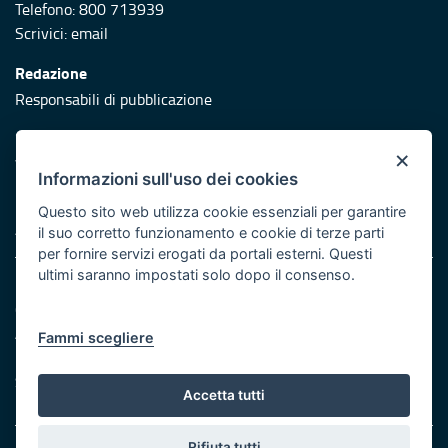
Telefono: 800 713939
Scrivici:
email
Redazione
Responsabili di pubblicazione
Protezione civile
×
Vai al sito di Protezione Civile Puglia
Informazioni sull'uso dei cookies
Iniziativa finanziata con risorse del POR Puglia 2014/2020 -
Questo sito web utilizza cookie essenziali per garantire
Asse XI
il suo corretto funzionamento e cookie di terze parti
per fornire servizi erogati da portali esterni. Questi
ultimi saranno impostati solo dopo il consenso.
Note legali
Cookie e privacy
Atti di notifica
Fammi scegliere
Feed RSS
Servizi Intranet
Accetta tutti
Rifiuta tutti