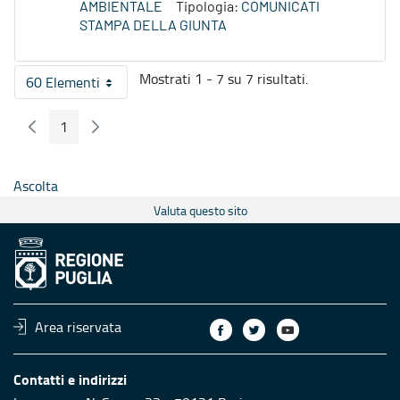
AMBIENTALE
Tipologia:
COMUNICATI
STAMPA DELLA GIUNTA
Mostrati 1 - 7 su 7 risultati.
60 Elementi
Per pagina
1
Pagina Precedente
Pagina Seguente
Pagina
Ascolta
Valuta questo sito
Area riservata
Contatti e indirizzi