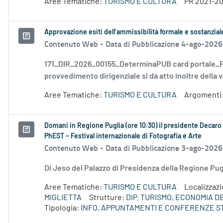
Aree Tematiche:
TURISMO E CULTURA
PR 2021-2
Approvazione esiti dell’ammissibilità formale e sostanzia
Contenuto Web -
Data di Pubblicazione 4-ago-2026
171_DIR_2026_00155_DeterminaPUB card portale_FD
provvedimento dirigenziale si dà atto inoltre della v
Aree Tematiche:
TURISMO E CULTURA
Argomenti
Domani in Regione Puglia (ore 10.30) il presidente Decaro e
PhEST – Festival internazionale di Fotografia e Arte
Contenuto Web -
Data di Pubblicazione 3-ago-2026
Di Jeso del Palazzo di Presidenza della Regione P
Aree Tematiche:
TURISMO E CULTURA
Localizzaz
MIGLIETTA
Strutture:
DIP. TURISMO, ECONOMIA 
Tipologia:
INFO, APPUNTAMENTI E CONFERENZE S