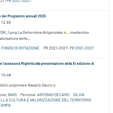
027:
PR 2021-2027
le dei Programmi annuali 2026
 12.35
R_1.png La Determina dirigenziale
n
....medesimo
alutazione delle...
:
FONDO DI ROTAZIONE
PR 2021-2027:
PR 2021-2027
 l’assessora Miglietta alla presentazione della XI edizione di
 15.48
uglia (Lungomare Nazario Sauro
n
.
ione:
BARI
Persone:
ANTONIO DECARO
SILVIA
DELLA CULTURA E VALORIZZAZIONE DEL TERRITORIO
TAMPA