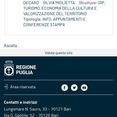
DECARO
SILVIA MIGLIETTA
Strutture:
DIP.
TURISMO, ECONOMIA DELLA CULTURA E
VALORIZZAZIONE DEL TERRITORIO
Tipologia:
INFO, APPUNTAMENTI E
CONFERENZE STAMPA
Ascolta
Valuta questo sito
Area riservata
Contatti e indirizzi
Lungomare N. Sauro, 33 - 70121 Bari
Via G. Gentile, 52 - 70126 Bari