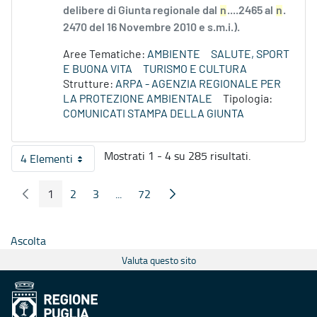
delibere di Giunta regionale dal
n
....2465 al
n
.
2470 del 16 Novembre 2010 e s.m.i.).
Aree Tematiche:
AMBIENTE
SALUTE, SPORT
E BUONA VITA
TURISMO E CULTURA
Strutture:
ARPA - AGENZIA REGIONALE PER
LA PROTEZIONE AMBIENTALE
Tipologia:
COMUNICATI STAMPA DELLA GIUNTA
Mostrati 1 - 4 su 285 risultati.
4 Elementi
Per pagina
1
2
3
...
72
Pagina Precedente
Pagina Seguente
Pagina
Pagina
Pagina
Pagine intermedie
Pagina
Ascolta
Valuta questo sito