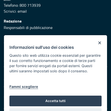
Telefono: 800 713939
Scrivici:
email
Redazione
Responsabili di pubblicazione
Protezione civile
×
Vai al sito di Protezione Civile Puglia
Informazioni sull'uso dei cookies
Iniziativa finanziata con risorse del POR Puglia 2014/2020 -
Questo sito web utilizza cookie essenziali per garantire
Asse XI
il suo corretto funzionamento e cookie di terze parti
per fornire servizi erogati da portali esterni. Questi
ultimi saranno impostati solo dopo il consenso.
Note legali
Cookie e privacy
Atti di notifica
Fammi scegliere
Feed RSS
Servizi Intranet
Accetta tutti