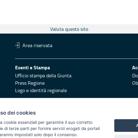
Valuta questo sito
Area riservata
Eventi e Stampa
Ac
Ufficio stampa della Giunta
Di
Press Regione
Obi
Logo e identità regionale
Redazione
Pr
uso dei cookies
Responsabili di pubblicazione
Vai
a cookie essenziali per garantire il suo corretto
A
di terze parti per fornire servizi erogati da portali
 2014/2020 - Asse XI
 saranno impostati solo dopo il consenso.