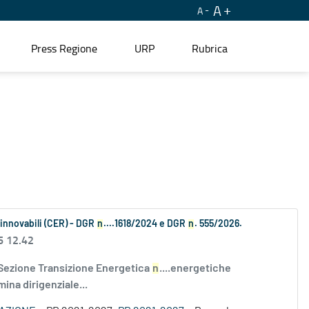
A
A
Press Regione
URP
Rubrica
Rinnovabili (CER) - DGR
n
....1618/2024 e DGR
n
. 555/2026.
6 12.42
 Sezione Transizione Energetica
n
....energetiche
ina dirigenziale...