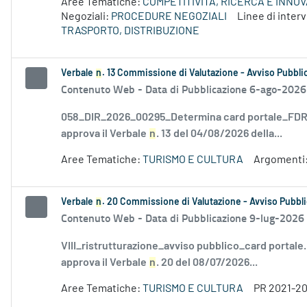
Aree Tematiche:
COMPETITIVITÀ, RICERCA E INNO
Negoziali:
PROCEDURE NEGOZIALI
Linee di inte
TRASPORTO, DISTRIBUZIONE
Verbale
n
. 13 Commissione di Valutazione - Avviso Pubblic
Contenuto Web -
Data di Pubblicazione 6-ago-2026
058_DIR_2026_00295_Determina card portale_FDR_
approva il Verbale
n
. 13 del 04/08/2026 della...
Aree Tematiche:
TURISMO E CULTURA
Argomenti
Verbale
n
. 20 Commissione di Valutazione - Avviso Pubbli
Contenuto Web -
Data di Pubblicazione 9-lug-2026
VIII_ristrutturazione_avviso pubblico_card portale
approva il Verbale
n
. 20 del 08/07/2026...
Aree Tematiche:
TURISMO E CULTURA
PR 2021-2