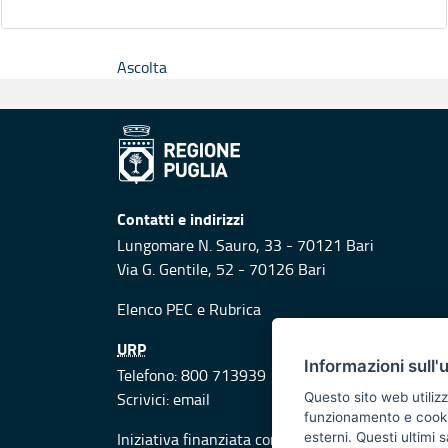
Ascolta
Contatti e indirizzi
Lungomare N. Sauro, 33 - 70121 Bari
Via G. Gentile, 52 - 70126 Bari
Elenco PEC
e
Rubrica
URP
Informazioni sull'
Telefono: 800 713939
Scrivici:
email
Questo sito web utilizz
funzionamento e cookie 
Iniziativa finanziata con risorse del POR Puglia
esterni. Questi ultimi