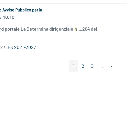
 Avviso Pubblico per la
6 10.10
rd portale La Determina dirigenziale
n
....264 del
027:
PR 2021-2027
1
2
3
...
7
Pagina Precedente
Pagin
Pagina
Pagina
Pagina
Pagine interme
Pagina