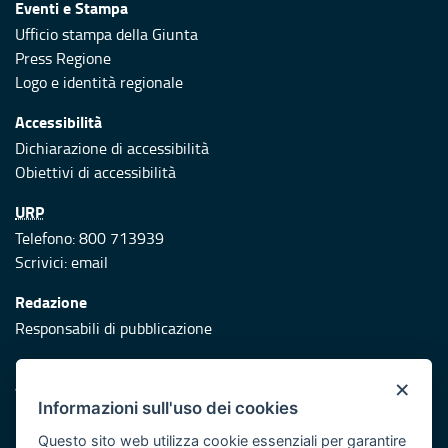
Eventi e Stampa
Ufficio stampa della Giunta
Press Regione
Logo e identità regionale
Accessibilità
Dichiarazione di accessibilità
Obiettivi di accessibilità
URP
Telefono: 800 713939
Scrivici:
email
Redazione
Responsabili di pubblicazione
Protezione civile
×
Vai al sito di Protezione Civile Puglia
Informazioni sull'uso dei cookies
Iniziativa finanziata con risorse del POR Puglia 2014/2020 -
Questo sito web utilizza cookie essenziali per garantire