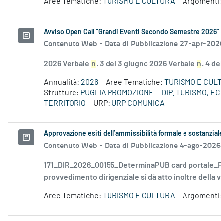
Aree Tematiche:
TURISMO E CULTURA
Argomenti
Avviso Open Call “Grandi Eventi Secondo Semestre 2026”
Contenuto Web -
Data di Pubblicazione 27-apr-202
2026 Verbale
n
. 3 del 3 giugno 2026 Verbale
n
. 4 d
Annualità:
2026
Aree Tematiche:
TURISMO E CUL
Strutture:
PUGLIA PROMOZIONE
DIP. TURISMO, 
TERRITORIO
URP:
URP COMUNICA
Approvazione esiti dell’ammissibilità formale e sostanzia
Contenuto Web -
Data di Pubblicazione 4-ago-2026
171_DIR_2026_00155_DeterminaPUB card portale_FD
provvedimento dirigenziale si dà atto inoltre della v
Aree Tematiche:
TURISMO E CULTURA
Argomenti