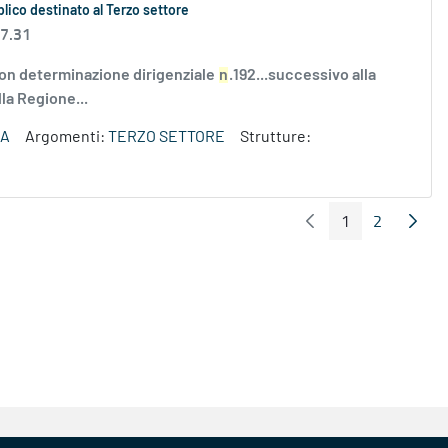
bblico destinato al Terzo settore
 7.31
on determinazione dirigenziale
n
.192...successivo alla
lla Regione...
ZA
Argomenti:
TERZO SETTORE
Strutture:
1
2
Pagina Precedente
Pagin
Pagina
Pagina