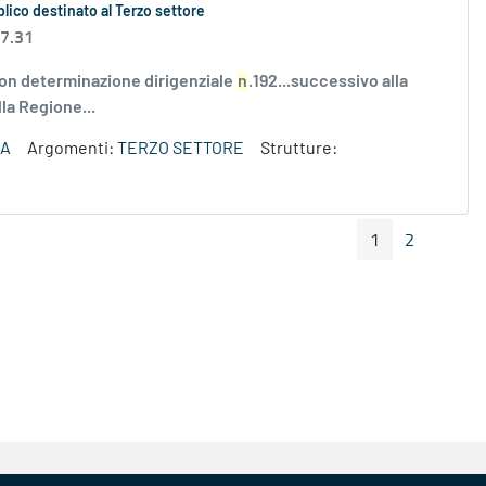
bblico destinato al Terzo settore
 7.31
on determinazione dirigenziale
n
.192...successivo alla
lla Regione...
ZA
Argomenti:
TERZO SETTORE
Strutture:
1
2
Pagina Precedente
Pagin
Pagina
Pagina