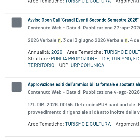
Aree Tematiche:
TURISMO E CULTURA
Argomenti
Avviso Open Call “Grandi Eventi Secondo Semestre 2026”
Contenuto Web -
Data di Pubblicazione 27-apr-202
2026 Verbale
n
. 3 del 3 giugno 2026 Verbale
n
. 4 d
Annualità:
2026
Aree Tematiche:
TURISMO E CUL
Strutture:
PUGLIA PROMOZIONE
DIP. TURISMO, 
TERRITORIO
URP:
URP COMUNICA
Approvazione esiti dell’ammissibilità formale e sostanzia
Contenuto Web -
Data di Pubblicazione 4-ago-2026
171_DIR_2026_00155_DeterminaPUB card portale_FD
provvedimento dirigenziale si dà atto inoltre della v
Aree Tematiche:
TURISMO E CULTURA
Argomenti