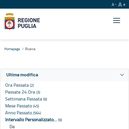
A
A
Ricerca
Homepage
Ricerca
Ultima modifica
Ora Passata
(2)
Passate 24 Ore
(3)
Settimana Passata
(9)
Mese Passato
(45)
Anno Passato
(564)
Intervallo Personalizzato…
(9)
Da