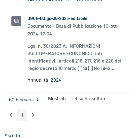
DGUE-D.Lgs-36-2023-editabile
Documento -
Data di Pubblicazione 10-ott-
2024 17.04
Lgs.
n
. 36/2023 A: INFORMAZIONI
SULL'OPERATORE ECONOMICO Dati
identificativi...articoli 216, 217, 218 e 220 del
regio decreto 16 marzo [ ] Sì [ ] No 1942,...
Annualità:
2024
Mostrati 1 - 9 su 9 risultati.
60 Elementi
Per pagina
1
Pagina Precedente
Pagina Seguente
Pagina
Ascolta