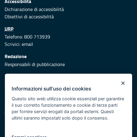
Accessibilità
Dichiarazione di accessibilità
Obiettivi di accessibilità
URP
Telefono: 800 713939
Scrivici:
email
Redazione
Responsabili di pubblicazione
Protezione civile
×
Vai al sito di Protezione Civile Puglia
Informazioni sull'uso dei cookies
Iniziativa finanziata con risorse del POR Puglia 2014/2020 -
Questo sito web utilizza cookie essenziali per garantire
Asse XI
il suo corretto funzionamento e cookie di terze parti
per fornire servizi erogati da portali esterni. Questi
ultimi saranno impostati solo dopo il consenso.
Note legali
Cookie e privacy
Atti di notifica