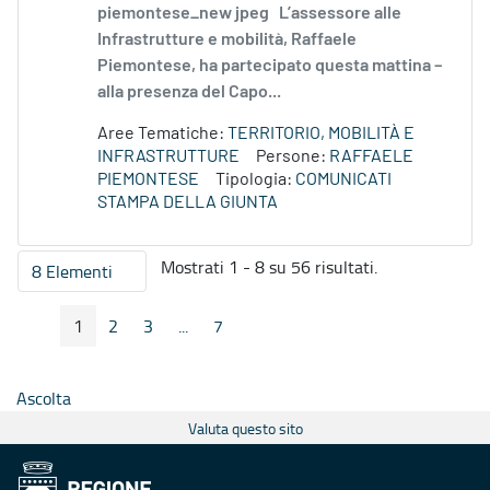
piemontese_new jpeg L’assessore alle
Infrastrutture e mobilità, Raffaele
Piemontese, ha partecipato questa mattina –
alla presenza del Capo...
Aree Tematiche:
TERRITORIO, MOBILITÀ E
INFRASTRUTTURE
Persone:
RAFFAELE
PIEMONTESE
Tipologia:
COMUNICATI
STAMPA DELLA GIUNTA
Mostrati 1 - 8 su 56 risultati.
8 Elementi
Per pagina
1
2
3
...
7
Pagina Precedente
Pagina Seguente
Pagina
Pagina
Pagina
Pagine intermedie
Pagina
Ascolta
Valuta questo sito