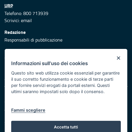
URP
Telefono: 800 713939
Scrivici:
email
Redazione
Responsabili di pubblicazione
Protezione civile
×
Vai al sito di Protezione Civile Puglia
Informazioni sull'uso dei cookies
Iniziativa finanziata con risorse del POR Puglia 2014/2020 -
Questo sito web utilizza cookie essenziali per garantire
Asse XI
il suo corretto funzionamento e cookie di terze parti
per fornire servizi erogati da portali esterni. Questi
ultimi saranno impostati solo dopo il consenso.
Note legali
Cookie e privacy
Atti di notifica
Fammi scegliere
Feed RSS
Servizi Intranet
Accetta tutti