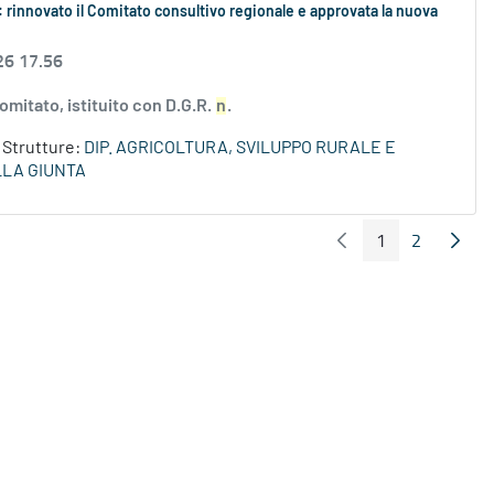
e: rinnovato il Comitato consultivo regionale e approvata la nuova
26 17.56
omitato, istituito con D.G.R.
n
.
Strutture:
DIP. AGRICOLTURA, SVILUPPO RURALE E
LLA GIUNTA
1
2
Pagina Precedente
Pagin
Pagina
Pagina