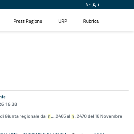
A
A
Press Regione
URP
Rubrica
ente
26 16.38
e di Giunta regionale dal
n
....2465 al
n
. 2470 del 16 Novembre