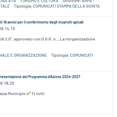
ONA VITA
TURISMO E CULTURA
Strutture:
ARPA -
NTALE
Tipologia:
COMUNICATI STAMPA DELLA GIUNTA
16 avvisi per il conferimento degli incarichi apicali
26 14.13
IA 2.0”, approvato con D.G.R.
n
....La riorganizzazione
NALE E ORGANIZZAZIONE
Tipologia:
COMUNICATI
: Presentazione del Programma d'Azione 2024-2027
26 18.25
iazza Municipio
n
° 1), tutti