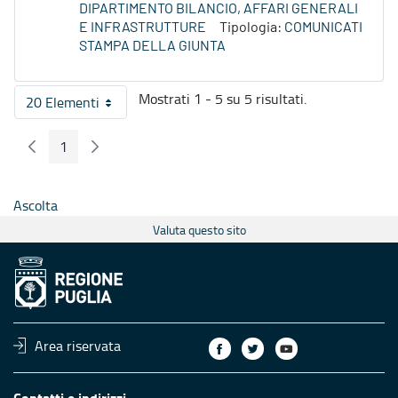
DIPARTIMENTO BILANCIO, AFFARI GENERALI
E INFRASTRUTTURE
Tipologia:
COMUNICATI
STAMPA DELLA GIUNTA
Mostrati 1 - 5 su 5 risultati.
20 Elementi
Per pagina
1
Pagina Precedente
Pagina Seguente
Pagina
Ascolta
Valuta questo sito
Area riservata
Contatti e indirizzi