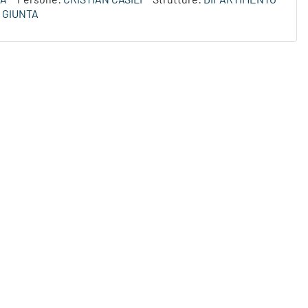
ZA
Persone:
CRISTIAN CASILI
Strutture:
DIPARTIMENTO
 GIUNTA