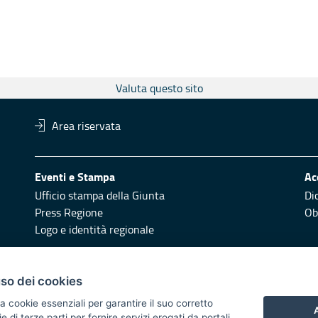
Valuta questo sito
Area riservata
Eventi e Stampa
Ac
Ufficio stampa della Giunta
Di
Press Regione
Obi
Logo e identità regionale
Redazione
Pr
uso dei cookies
Responsabili di pubblicazione
Vai
a cookie essenziali per garantire il suo corretto
A
di terze parti per fornire servizi erogati da portali