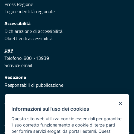
Press Regione
Logo e identità regionale
Accessibilità
Dichiarazione di accessibilità
Obiettivi di accessibilità
URP
Telefono: 800 713939
Scrivici:
email
Redazione
Responsabili di pubblicazione
Protezione civile
×
Vai al sito di Protezione Civile Puglia
Informazioni sull'uso dei cookies
Iniziativa finanziata con risorse del POR Puglia 2014/2020 -
Questo sito web utilizza cookie essenziali per garantire
Asse XI
il suo corretto funzionamento e cookie di terze parti
per fornire servizi erogati da portali esterni. Questi