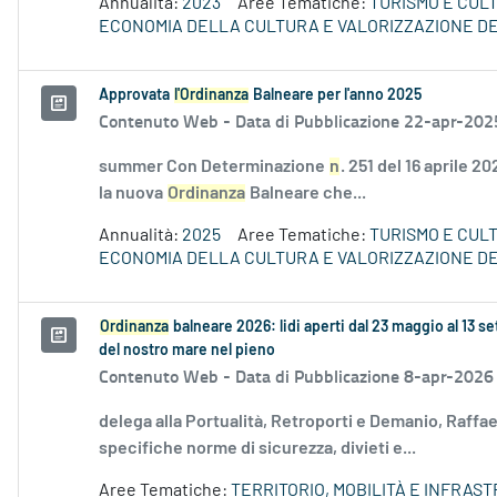
Annualità:
2023
Aree Tematiche:
TURISMO E CUL
ECONOMIA DELLA CULTURA E VALORIZZAZIONE DE
Approvata
l'Ordinanza
Balneare per l'anno 2025
Contenuto Web -
Data di Pubblicazione 22-apr-202
summer Con Determinazione
n
. 251 del 16 aprile 
la nuova
Ordinanza
Balneare che...
Annualità:
2025
Aree Tematiche:
TURISMO E CUL
ECONOMIA DELLA CULTURA E VALORIZZAZIONE DE
Ordinanza
balneare 2026: lidi aperti dal 23 maggio al 13 
del nostro mare nel pieno
Contenuto Web -
Data di Pubblicazione 8-apr-2026
delega alla Portualità, Retroporti e Demanio, Raff
specifiche norme di sicurezza, divieti e...
Aree Tematiche:
TERRITORIO, MOBILITÀ E INFRAS