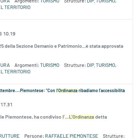
TURA
Argomenti:
TURISMO
Strutture:
DIP. TURISMO,
L TERRITORIO
5 10.19
2025 della Sezione Demanio e Patrimonio...è stata approvata
TURA
Argomenti:
TURISMO
Strutture:
DIP. TURISMO,
L TERRITORIO
settembre....Piemontese: “Con
l’Ordinanza
ribadiamo l’accessibilità
 17.31
aele Piemontese, ha condiviso
l’
...
L’Ordinanza
detta
TRUTTURE
Persone:
RAFFAELE PIEMONTESE
Strutture: