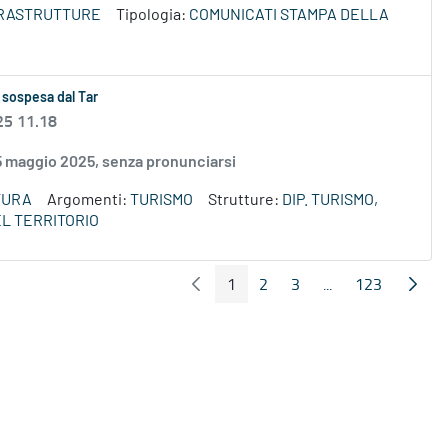
NFRASTRUTTURE
Tipologia:
COMUNICATI STAMPA DELLA
 sospesa dal Tar
25 11.18
15 maggio 2025, senza pronunciarsi
TURA
Argomenti:
TURISMO
Strutture:
DIP. TURISMO,
L TERRITORIO
1
2
3
...
123
Pagina Precedente
Pagin
Pagina
Pagina
Pagina
Pagine intermedi
Pagina