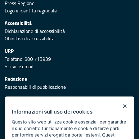
Press Regione
Logo e identità regionale
Accessibilità
Dichiarazione di accessibilità
Obiettivi di accessibilità
URP
Telefono: 800 713939
Scrivici:
email
Redazione
Responsabili di pubblicazione
Protezione civile
×
Vai al sito di Protezione Civile Puglia
Informazioni sull'uso dei cookies
Iniziativa finanziata con risorse del POR Puglia 2014/2020 -
Questo sito web utilizza cookie essenziali per garantire
Asse XI
il suo corretto funzionamento e cookie di terze parti
per fornire servizi erogati da portali esterni. Questi