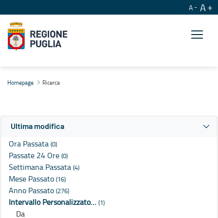
A
A
Ricerca
Homepage
Ricerca
Ultima modifica
Ora Passata
(0)
Passate 24 Ore
(0)
Settimana Passata
(4)
Mese Passato
(16)
Anno Passato
(276)
Intervallo Personalizzato…
(1)
Da