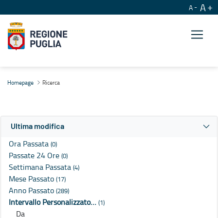
A
A
Ricerca
Homepage
Ricerca
Ultima modifica
Ora Passata
(0)
Passate 24 Ore
(0)
Settimana Passata
(4)
Mese Passato
(17)
Anno Passato
(289)
Intervallo Personalizzato…
(1)
Da