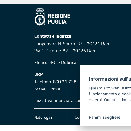
Contatti e indirizzi
Lungomare N. Sauro, 33 - 70121 Bari
Via G. Gentile, 52 - 70126 Bari
Elenco PEC
e
Rubrica
URP
Informazioni sull'
Telefono: 800 713939
Scrivici:
email
Questo sito web utilizz
funzionamento e cookie 
Iniziativa finanziata con risorse del POR Puglia
esterni. Questi ultimi
Note legali
Cookie e privacy
Att
Fammi scegliere