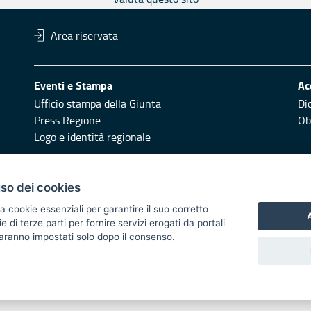
Area riservata
Eventi e Stampa
Ac
Ufficio stampa della Giunta
Di
Press Regione
Obi
Logo e identità regionale
Redazione
Pr
uso dei cookies
Responsabili di pubblicazione
Vai
a cookie essenziali per garantire il suo corretto
A
di terze parti per fornire servizi erogati da portali
 2014/2020 - Asse XI
 saranno impostati solo dopo il consenso.
i di notifica
Feed RSS
Servizi Intranet