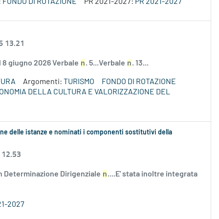
:
FONDO DI ROTAZIONE
PR 2021-2027:
PR 2021-2027
6 13.21
el 8 giugno 2026 Verbale
n
. 5...Verbale
n
. 13...
TURA
Argomenti:
TURISMO
FONDO DI ROTAZIONE
ECONOMIA DELLA CULTURA E VALORIZZAZIONE DEL
ne delle istanze e nominati i componenti sostitutivi della
 12.53
n Determinazione Dirigenziale
n
....E' stata inoltre integrata
21-2027