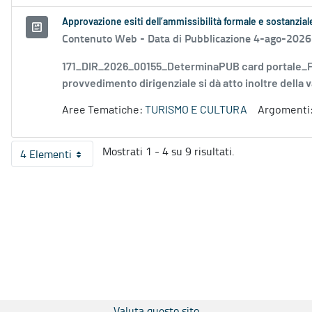
Approvazione esiti dell’ammissibilità formale e sostanzia
Contenuto Web -
Data di Pubblicazione 4-ago-2026
171_DIR_2026_00155_DeterminaPUB card portale_FD
provvedimento dirigenziale si dà atto inoltre della v
Aree Tematiche:
TURISMO E CULTURA
Argomenti
Mostrati 1 - 4 su 9 risultati.
4 Elementi
Per pagina
Valuta questo sito