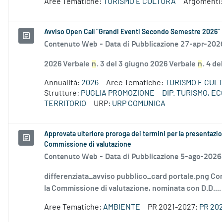
Aree Tematiche:
TURISMO E CULTURA
Argomenti
Avviso Open Call “Grandi Eventi Secondo Semestre 2026”
Contenuto Web -
Data di Pubblicazione 27-apr-202
2026 Verbale
n
. 3 del 3 giugno 2026 Verbale
n
. 4 d
Annualità:
2026
Aree Tematiche:
TURISMO E CUL
Strutture:
PUGLIA PROMOZIONE
DIP. TURISMO, 
TERRITORIO
URP:
URP COMUNICA
Approvata ulteriore proroga dei termini per la presentazio
Commissione di valutazione
Contenuto Web -
Data di Pubblicazione 5-ago-2026
differenziata_avviso pubblico_card portale.png Co
la Commissione di valutazione, nominata con D.D....
Aree Tematiche:
AMBIENTE
PR 2021-2027:
PR 20