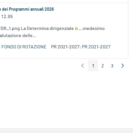
le dei Programmi annuali 2026
 12.35
R_1.png La Determina dirigenziale
n
....medesimo
alutazione delle...
:
FONDO DI ROTAZIONE
PR 2021-2027:
PR 2021-2027
1
2
3
Pagina Precedente
Pagin
Pagina
Pagina
Pagina