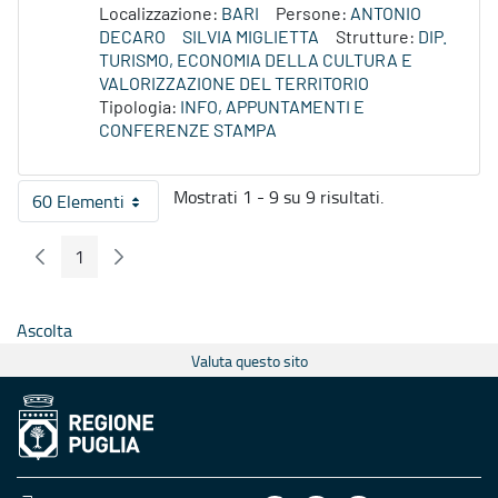
Localizzazione:
BARI
Persone:
ANTONIO
DECARO
SILVIA MIGLIETTA
Strutture:
DIP.
TURISMO, ECONOMIA DELLA CULTURA E
VALORIZZAZIONE DEL TERRITORIO
Tipologia:
INFO, APPUNTAMENTI E
CONFERENZE STAMPA
Mostrati 1 - 9 su 9 risultati.
60 Elementi
Per pagina
1
Pagina Precedente
Pagina Seguente
Pagina
Ascolta
Valuta questo sito