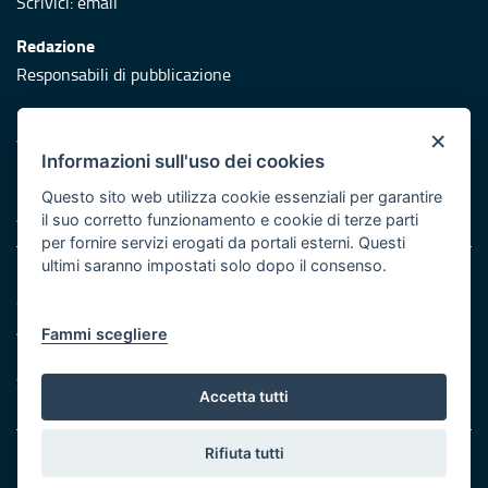
Scrivici:
email
Redazione
Responsabili di pubblicazione
Protezione civile
×
Vai al sito di Protezione Civile Puglia
Informazioni sull'uso dei cookies
Iniziativa finanziata con risorse del POR Puglia 2014/2020 -
Questo sito web utilizza cookie essenziali per garantire
Asse XI
il suo corretto funzionamento e cookie di terze parti
per fornire servizi erogati da portali esterni. Questi
ultimi saranno impostati solo dopo il consenso.
Note legali
Cookie e privacy
Atti di notifica
Fammi scegliere
Feed RSS
Servizi Intranet
Accetta tutti
Rifiuta tutti
© Regione Puglia