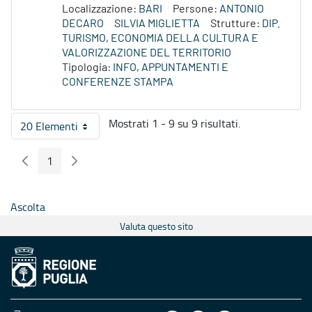
Localizzazione:
BARI
Persone:
ANTONIO
DECARO
SILVIA MIGLIETTA
Strutture:
DIP.
TURISMO, ECONOMIA DELLA CULTURA E
VALORIZZAZIONE DEL TERRITORIO
Tipologia:
INFO, APPUNTAMENTI E
CONFERENZE STAMPA
Mostrati 1 - 9 su 9 risultati.
20 Elementi
Per pagina
1
Pagina Precedente
Pagina Seguente
Pagina
Ascolta
Valuta questo sito