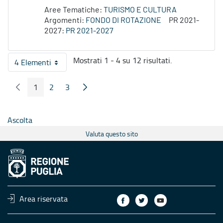
Aree Tematiche:
TURISMO E CULTURA
Argomenti:
FONDO DI ROTAZIONE
PR 2021-
2027:
PR 2021-2027
Mostrati 1 - 4 su 12 risultati.
4 Elementi
Per pagina
1
2
3
Pagina Precedente
Pagina Seguente
Pagina
Pagina
Pagina
Ascolta
Valuta questo sito
Area riservata