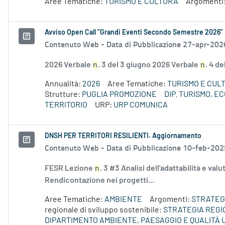
Aree Tematiche:
TURISMO E CULTURA
Argomenti
Avviso Open Call “Grandi Eventi Secondo Semestre 2026”
Contenuto Web -
Data di Pubblicazione 27-apr-202
2026 Verbale
n
. 3 del 3 giugno 2026 Verbale
n
. 4 d
Annualità:
2026
Aree Tematiche:
TURISMO E CUL
Strutture:
PUGLIA PROMOZIONE
DIP. TURISMO, 
TERRITORIO
URP:
URP COMUNICA
DNSH PER TERRITORI RESILIENTI. Aggiornamento
Contenuto Web -
Data di Pubblicazione 10-feb-202
FESR Lezione
n
. 3 #3 Analisi dell'adattabilità e val
Rendicontazione nei progetti...
Aree Tematiche:
AMBIENTE
Argomenti:
STRATEGI
regionale di sviluppo sostenibile:
STRATEGIA REGI
DIPARTIMENTO AMBIENTE, PAESAGGIO E QUALITÀ