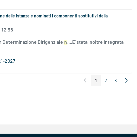
ne delle istanze e nominati i componenti sostitutivi della
 12.53
n Determinazione Dirigenziale
n
....E' stata inoltre integrata
21-2027
1
2
3
Pagina Precedente
Pagin
Pagina
Pagina
Pagina