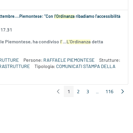
settembre....Piemontese: “Con
l’Ordinanza
ribadiamo l’accessibilità
 17.31
aele Piemontese, ha condiviso
l’
...
L’Ordinanza
detta
TRUTTURE
Persone:
RAFFAELE PIEMONTESE
Strutture:
NFRASTRUTTURE
Tipologia:
COMUNICATI STAMPA DELLA
1
2
3
...
116
Pagina Precedente
Pagin
Pagina
Pagina
Pagina
Pagine intermedi
Pagina