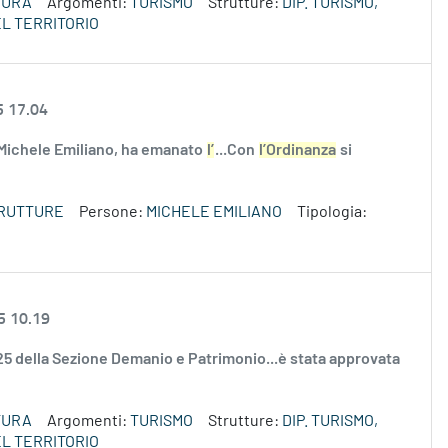
TURA
Argomenti:
TURISMO
Strutture:
DIP. TURISMO,
L TERRITORIO
5 17.04
 Michele Emiliano, ha emanato
l’
...Con
l’Ordinanza
si
TRUTTURE
Persone:
MICHELE EMILIANO
Tipologia:
5 10.19
2025 della Sezione Demanio e Patrimonio...è stata approvata
TURA
Argomenti:
TURISMO
Strutture:
DIP. TURISMO,
L TERRITORIO