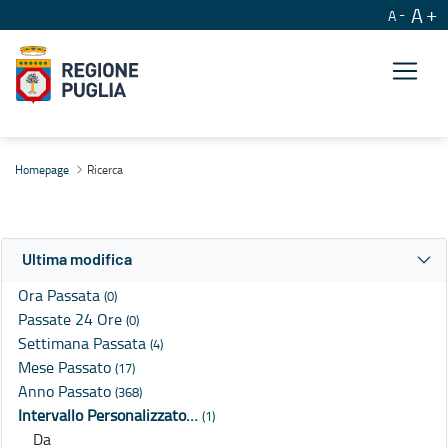
A
A
Ricerca
Homepage
Ricerca
Ultima modifica
Ora Passata
(0)
Passate 24 Ore
(0)
Settimana Passata
(4)
Mese Passato
(17)
Anno Passato
(368)
Intervallo Personalizzato…
(1)
Da