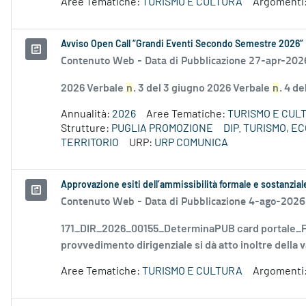
Aree Tematiche:
TURISMO E CULTURA
Argomenti
Avviso Open Call “Grandi Eventi Secondo Semestre 2026”
Contenuto Web -
Data di Pubblicazione 27-apr-202
2026 Verbale
n
. 3 del 3 giugno 2026 Verbale
n
. 4 d
Annualità:
2026
Aree Tematiche:
TURISMO E CUL
Strutture:
PUGLIA PROMOZIONE
DIP. TURISMO, 
TERRITORIO
URP:
URP COMUNICA
Approvazione esiti dell’ammissibilità formale e sostanzia
Contenuto Web -
Data di Pubblicazione 4-ago-2026
171_DIR_2026_00155_DeterminaPUB card portale_FD
provvedimento dirigenziale si dà atto inoltre della v
Aree Tematiche:
TURISMO E CULTURA
Argomenti