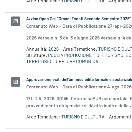
Aree Tematiche:
TURISMO E CULTURA
Argomenti
Avviso Open Call “Grandi Eventi Secondo Semestre 2026”
Contenuto Web -
Data di Pubblicazione 27-apr-202
2026 Verbale
n
. 3 del 3 giugno 2026 Verbale
n
. 4 d
Annualità:
2026
Aree Tematiche:
TURISMO E CUL
Strutture:
PUGLIA PROMOZIONE
DIP. TURISMO, 
TERRITORIO
URP:
URP COMUNICA
Approvazione esiti dell’ammissibilità formale e sostanzia
Contenuto Web -
Data di Pubblicazione 4-ago-2026
171_DIR_2026_00155_DeterminaPUB card portale_FD
provvedimento dirigenziale si dà atto inoltre della v
Aree Tematiche:
TURISMO E CULTURA
Argomenti