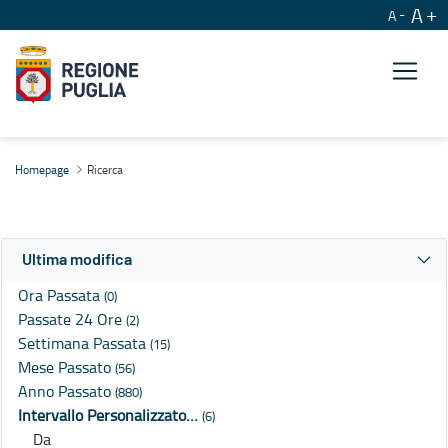
A
A
Ricerca
Homepage
Ricerca
Ultima modifica
Ora Passata
(0)
Passate 24 Ore
(2)
Settimana Passata
(15)
Mese Passato
(56)
Anno Passato
(880)
Intervallo Personalizzato…
(6)
Da