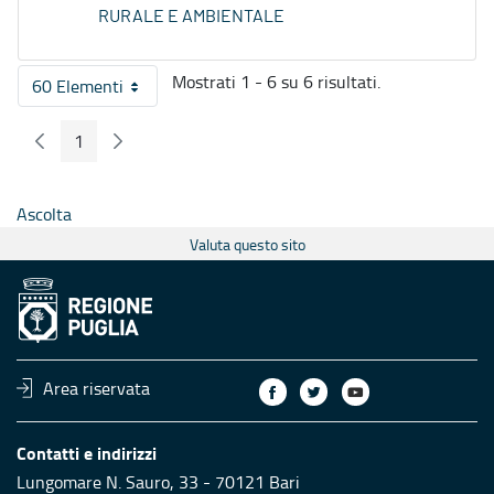
RURALE E AMBIENTALE
Mostrati 1 - 6 su 6 risultati.
60 Elementi
Per pagina
1
Pagina Precedente
Pagina Seguente
Pagina
Ascolta
Valuta questo sito
Area riservata
Contatti e indirizzi
Lungomare N. Sauro, 33 - 70121 Bari