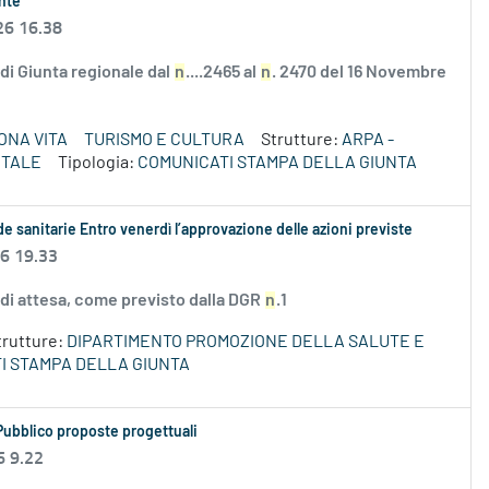
ente
26 16.38
e di Giunta regionale dal
n
....2465 al
n
. 2470 del 16 Novembre
ONA VITA
TURISMO E CULTURA
Strutture:
ARPA -
NTALE
Tipologia:
COMUNICATI STAMPA DELLA GIUNTA
de sanitarie Entro venerdì l’approvazione delle azioni previste
26 19.33
 di attesa, come previsto dalla DGR
n
.1
trutture:
DIPARTIMENTO PROMOZIONE DELLA SALUTE E
I STAMPA DELLA GIUNTA
Pubblico proposte progettuali
6 9.22