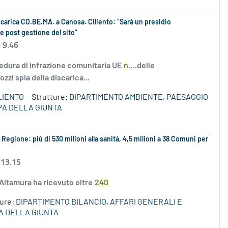
iscarica CO.BE.MA. a Canosa. Ciliento: “Sarà un presidio
 e post gestione del sito”
 9.46
cedura di infrazione comunitaria UE
n
....delle
zi spia della discarica...
LIENTO
Strutture:
DIPARTIMENTO AMBIENTE, PAESAGGIO
PA DELLA GIUNTA
 Regione: più di 530 milioni alla sanità, 4,5 milioni a 38 Comuni per
 13.15
e Altamura ha ricevuto oltre
240
ture:
DIPARTIMENTO BILANCIO, AFFARI GENERALI E
A DELLA GIUNTA