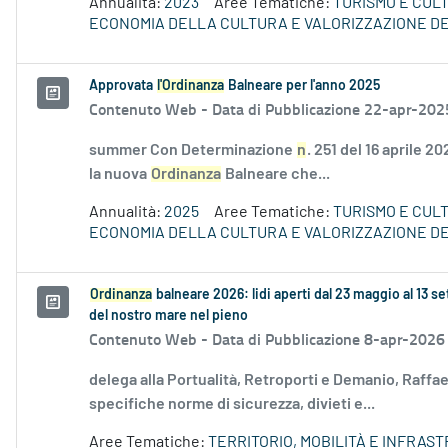
Annualità:
2023
Aree Tematiche:
TURISMO E CUL
ECONOMIA DELLA CULTURA E VALORIZZAZIONE DE
Approvata
l'Ordinanza
Balneare per l'anno 2025
Contenuto Web -
Data di Pubblicazione 22-apr-202
summer Con Determinazione
n
. 251 del 16 aprile 
la nuova
Ordinanza
Balneare che...
Annualità:
2025
Aree Tematiche:
TURISMO E CUL
ECONOMIA DELLA CULTURA E VALORIZZAZIONE DE
Ordinanza
balneare 2026: lidi aperti dal 23 maggio al 13 
del nostro mare nel pieno
Contenuto Web -
Data di Pubblicazione 8-apr-2026
delega alla Portualità, Retroporti e Demanio, Raff
specifiche norme di sicurezza, divieti e...
Aree Tematiche:
TERRITORIO, MOBILITÀ E INFRAS