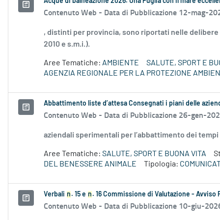
Acque di balneazione 2026. Una Puglia con il mare eccell
Contenuto Web -
Data di Pubblicazione 12-mag-20
, distinti per provincia, sono riportati nelle deliber
2010 e s.m.i.).
Aree Tematiche:
AMBIENTE
SALUTE, SPORT E BU
AGENZIA REGIONALE PER LA PROTEZIONE AMBIE
Abbattimento liste d’attesa Consegnati i piani delle azien
Contenuto Web -
Data di Pubblicazione 26-gen-20
aziendali sperimentali per l’abbattimento dei tempi
Aree Tematiche:
SALUTE, SPORT E BUONA VITA
S
DEL BENESSERE ANIMALE
Tipologia:
COMUNICAT
Verbali
n
. 15 e
n
. 16 Commissione di Valutazione - Avviso 
Contenuto Web -
Data di Pubblicazione 10-giu-202