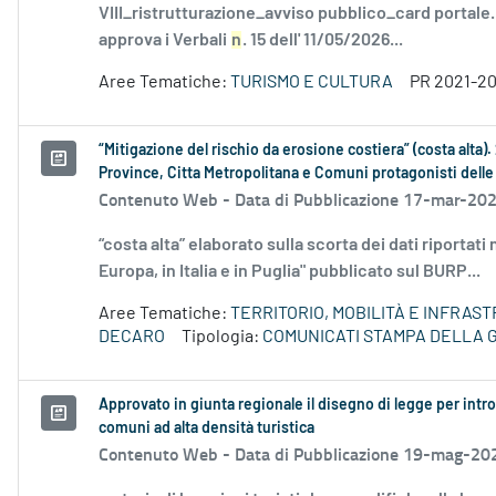
VIII_ristrutturazione_avviso pubblico_card portale
approva i Verbali
n
. 15 dell' 11/05/2026...
Aree Tematiche:
TURISMO E CULTURA
PR 2021-2
“Mitigazione del rischio da erosione costiera” (costa alta). 2
Province, Citta Metropolitana e Comuni protagonisti delle 
Contenuto Web -
Data di Pubblicazione 17-mar-20
“costa alta” elaborato sulla scorta dei dati riporta
Europa, in Italia e in Puglia" pubblicato sul BURP...
Aree Tematiche:
TERRITORIO, MOBILITÀ E INFRAS
DECARO
Tipologia:
COMUNICATI STAMPA DELLA 
Approvato in giunta regionale il disegno di legge per introd
comuni ad alta densità turistica
Contenuto Web -
Data di Pubblicazione 19-mag-20