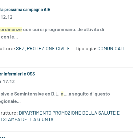
sulla prossima campagna AIB
 12.12
ordinanze
con cui si programmano...le attività di
con le...
rutture:
SEZ. PROTEZIONE CIVILE
Tipologia:
COMUNICATI
er infermieri e OSS
5 17.12
nsive e Semintensive ex D.L.
n
....a seguito di questo
gionale...
trutture:
DIPARTIMENTO PROMOZIONE DELLA SALUTE E
I STAMPA DELLA GIUNTA