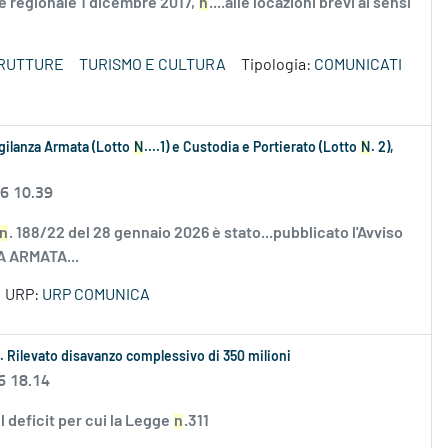
ge regionale 1 dicembre 2017,
n
....alle locazioni brevi ai sensi
TRUTTURE
TURISMO E CULTURA
Tipologia:
COMUNICATI
igilanza Armata (Lotto
N
....1) e Custodia e Portierato (Lotto
N
. 2),
26 10.39
n
. 188/22 del 28 gennaio 2026 è stato...pubblicato l'Avviso
ZA ARMATA...
URP:
URP COMUNICA
esi. Rilevato disavanzo complessivo di 350 milioni
6 18.14
l deficit per cui la Legge
n
.311