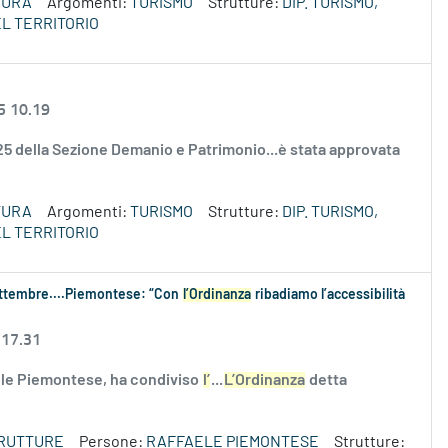
TURA
Argomenti:
TURISMO
Strutture:
DIP. TURISMO,
L TERRITORIO
5 10.19
2025 della Sezione Demanio e Patrimonio...è stata approvata
TURA
Argomenti:
TURISMO
Strutture:
DIP. TURISMO,
L TERRITORIO
settembre....Piemontese: “Con
l’Ordinanza
ribadiamo l’accessibilità
 17.31
aele Piemontese, ha condiviso
l’
...
L’Ordinanza
detta
TRUTTURE
Persone:
RAFFAELE PIEMONTESE
Strutture: