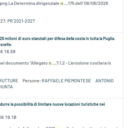
.png La Determina dirigenziale
n
....175 dell' 08/06/2026
027:
PR 2021-2027
6 milioni di euro stanziati per difesa della costa in tutta la Puglia.
scelte.
26 16.59
ti nel documento "Allegato
n
....7.1.2 - L'erosione costiera in
TRUTTURE
Persone:
RAFFAELE PIEMONTESE
ANTONIO
GIUNTA
urre la possibilità di limitare nuove locazioni turistiche nei
26 19.18