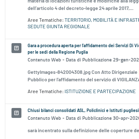
materia di locazioni turistiche e modifiche alla leg
dell’articolo 4 del decreto-legge 24 aprile 2017,...
Aree Tematiche:
TERRITORIO, MOBILITÀ E INFRAS
SEDUTE GIUNTA REGIONALE
Gara a procedura aperta per l'affidamento dei Servizi Di V
per le sedi della Regione Puglia
Contenuto Web -
Data di Pubblicazione 29-gen-20
GettyImages-842004308.jpg Con Atto Dirigenziale
Pubblico per l'affidamento del servizio di VIGILAN
Aree Tematiche:
ISTITUZIONE E PARTECIPAZIONE
Chiusi bilanci consolidati ASL, Policlinici e Istituti pugli
Contenuto Web -
Data di Pubblicazione 30-apr-202
sarà incentrato sulla definizione delle coperture de