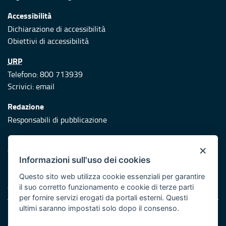
Accessibilità
Dichiarazione di accessibilità
Obiettivi di accessibilità
URP
Telefono: 800 713939
Scrivici:
email
Redazione
Responsabili di pubblicazione
Protezione civile
×
Vai al sito di Protezione Civile Puglia
Informazioni sull'uso dei cookies
Iniziativa finanziata con risorse del POR Puglia 2014/2020 -
Questo sito web utilizza cookie essenziali per garantire
Asse XI
il suo corretto funzionamento e cookie di terze parti
per fornire servizi erogati da portali esterni. Questi
ultimi saranno impostati solo dopo il consenso.
Note legali
Cookie e privacy