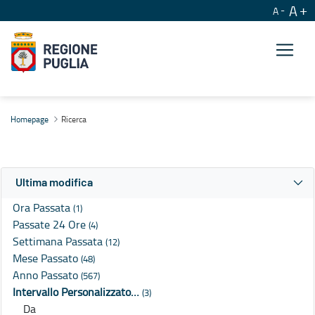
A
A
Ricerca
Homepage
Ricerca
Ultima modifica
Ora Passata
(1)
Passate 24 Ore
(4)
Settimana Passata
(12)
Mese Passato
(48)
Anno Passato
(567)
Intervallo Personalizzato…
(3)
Da