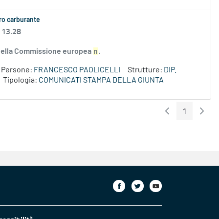
aro carburante
 13.28
e della Commissione europea
n
.
Persone:
FRANCESCO PAOLICELLI
Strutture:
DIP.
Tipologia:
COMUNICATI STAMPA DELLA GIUNTA
1
Pagina Preceden
Pagin
Pagina