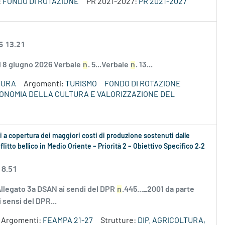
:
FONDO DI ROTAZIONE
PR 2021-2027:
PR 2021-2027
6 13.21
el 8 giugno 2026 Verbale
n
. 5...Verbale
n
. 13...
TURA
Argomenti:
TURISMO
FONDO DI ROTAZIONE
ECONOMIA DELLA CULTURA E VALORIZZAZIONE DEL
 a copertura dei maggiori costi di produzione sostenuti dalle
litto bellico in Medio Oriente – Priorità 2 – Obiettivo Specifico 2.2
 8.51
Allegato 3a DSAN ai sendi del DPR
n
.445..._2001 da parte
 sensi del DPR...
Argomenti:
FEAMPA 21-27
Strutture:
DIP. AGRICOLTURA,