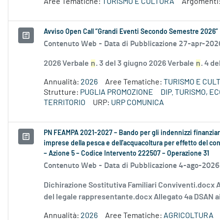
Aree Tematiche:
TURISMO E CULTURA
Argomenti
Avviso Open Call “Grandi Eventi Secondo Semestre 2026”
Contenuto Web -
Data di Pubblicazione 27-apr-202
2026 Verbale
n
. 3 del 3 giugno 2026 Verbale
n
. 4 d
Annualità:
2026
Aree Tematiche:
TURISMO E CUL
Strutture:
PUGLIA PROMOZIONE
DIP. TURISMO, 
TERRITORIO
URP:
URP COMUNICA
PN FEAMPA 2021-2027 – Bando per gli indennizzi finanziari
imprese della pesca e dell'acquacoltura per effetto del conf
– Azione 5 – Codice Intervento 222507 – Operazione 31
Contenuto Web -
Data di Pubblicazione 4-ago-2026
Dichirazione Sostitutiva Familiari Conviventi.docx 
del legale rappresentante.docx Allegato 4a DSAN ai
Annualità:
2026
Aree Tematiche:
AGRICOLTURA