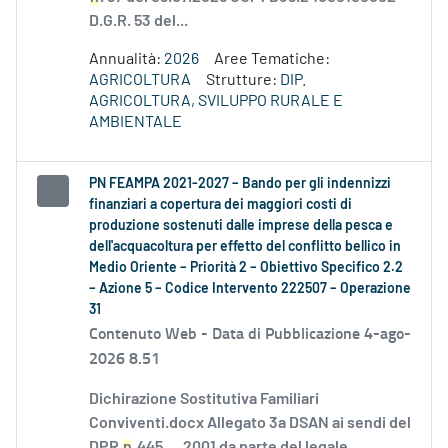
D.G.R. 53 del...
Annualità:
2026
Aree Tematiche:
AGRICOLTURA
Strutture:
DIP.
AGRICOLTURA, SVILUPPO RURALE E
AMBIENTALE
PN FEAMPA 2021-2027 – Bando per gli indennizzi
finanziari a copertura dei maggiori costi di
produzione sostenuti dalle imprese della pesca e
dell'acquacoltura per effetto del conflitto bellico in
Medio Oriente – Priorità 2 – Obiettivo Specifico 2.2
– Azione 5 – Codice Intervento 222507 – Operazione
31
Contenuto Web -
Data di Pubblicazione 4-ago-
2026 8.51
Dichirazione Sostitutiva Familiari
Conviventi.docx Allegato 3a DSAN ai sendi del
DPR
n
.445..._2001 da parte del legale