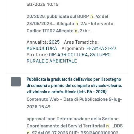
ott-2025 10.15
20/2026, pubblicata sul BURP
n
. 42 del
28/05/2026....Allegato
n
. 2/a - Intervento
Codice 111102 Allegato
n
. 2/b -...
Annualità:
2025
Aree Tematiche:
AGRICOLTURA
Argomenti:
FEAMPA 21-27
Strutture:
DIP. AGRICOLTURA, SVILUPPO
RURALE E AMBIENTALE
Pubblicata la graduatoria dell'avviso per il sostegno
di concorsi a premio del comparto olivicolo-oleario,
vitivinicolo e ortofrutticolo (lett. B4 - 2026)
Contenuto Web -
Data di Pubblicazione 9-lug-
2026 15.49
approvati con Determinazione della Sezione
Coordinamento dei Servizi Territoriali
n
....DDS
n
. 97 del 09.07.2026 CUP: B39I24000100002