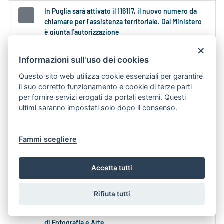
In Puglia sarà attivato il 116117, il nuovo numero da
chiamare per l’assistenza territoriale. Dal Ministero
è giunta l’autorizzazione
Contenuto Web -
Data di Pubblicazione 7-ago-
×
2026 14.10
Informazioni sull'uso dei cookies
Questo sito web utilizza cookie essenziali per garantire
al Ministero della Salute la deliberazione della
il suo corretto funzionamento e cookie di terze parti
Giunta regionale della Puglia
n
.
per fornire servizi erogati da portali esterni. Questi
ultimi saranno impostati solo dopo il consenso.
Annualità:
2026
Aree Tematiche:
SALUTE,
SPORT E BUONA VITA
Strutture:
DIP.
PROMOZIONE DELLA SALUTE, DEL
Fammi scegliere
BENESSERE SOCIALE E DELLO SPORT PER
TUTTI
Tipologia:
COMUNICATI STAMPA
DELLA GIUNTA
Accetta tutti
Domani in Regione Puglia (ore 10.30) il presidente
Rifiuta tutti
Decaro e l’assessora Miglietta alla presentazione
della XI edizione di PhEST – Festival internazionale
di Fotografia e Arte