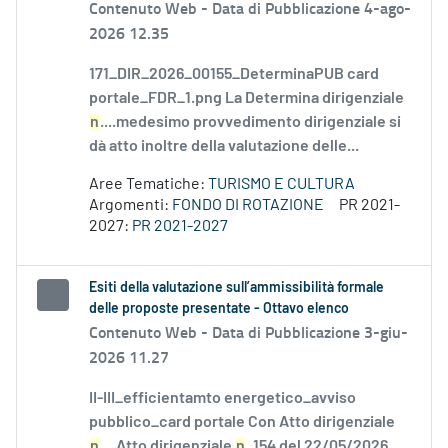
Contenuto Web -
Data di Pubblicazione 4-ago-
2026 12.35
171_DIR_2026_00155_DeterminaPUB card
portale_FDR_1.png La Determina dirigenziale
n
....medesimo provvedimento dirigenziale si
dà atto inoltre della valutazione delle...
Aree Tematiche:
TURISMO E CULTURA
Argomenti:
FONDO DI ROTAZIONE
PR 2021-
2027:
PR 2021-2027
Esiti della valutazione sull’ammissibilità formale
delle proposte presentate - Ottavo elenco
Contenuto Web -
Data di Pubblicazione 3-giu-
2026 11.27
II-III_efficientamto energetico_avviso
pubblico_card portale Con Atto dirigenziale
n
....Atto dirigenziale
n
. 154 del 22/05/2026