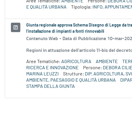
Aree Tematiche:
AMBIENTE
Persone:
DEBORA CI
E QUALITÀ URBANA
Tipologia:
INFO, APPUNTAME
Giunta regionale approva Schema Disegno di Legge da tra
l’installazione di impianti a fonti rinnovabili
Contenuto Web -
Data di Pubblicazione 10-mar-20
Regioni in attuazione dell’articolo 11-bis del decre
Aree Tematiche:
AGRICOLTURA
AMBIENTE
TERR
RICERCA E INNOVAZIONE
Persone:
DEBORA CILI
MARINA LEUZZI
Strutture:
DIP. AGRICOLTURA, S
AMBIENTE, PAESAGGIO E QUALITÀ URBANA
DIPA
STAMPA DELLA GIUNTA