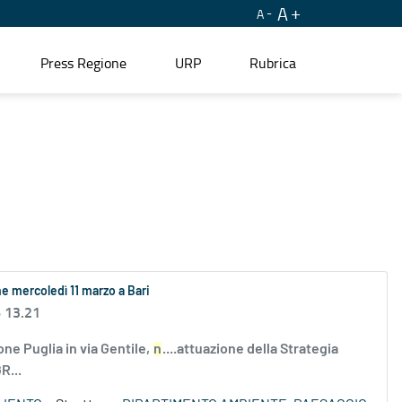
A
A
Press Regione
URP
Rubrica
e mercoledì 11 marzo a Bari
6 13.21
one Puglia in via Gentile,
n
....attuazione della Strategia
R...