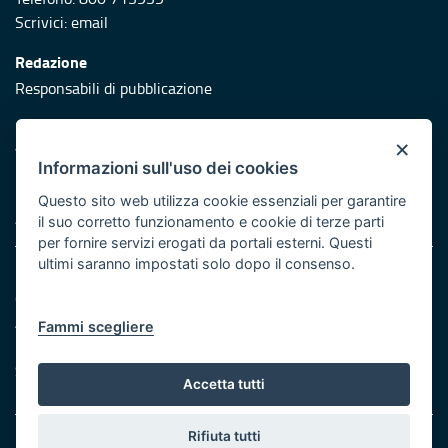
Scrivici:
email
Redazione
Responsabili di pubblicazione
Protezione civile
×
Vai al sito di Protezione Civile Puglia
Informazioni sull'uso dei cookies
Iniziativa finanziata con risorse del POR Puglia 2014/2020 -
Questo sito web utilizza cookie essenziali per garantire
Asse XI
il suo corretto funzionamento e cookie di terze parti
per fornire servizi erogati da portali esterni. Questi
ultimi saranno impostati solo dopo il consenso.
Note legali
Cookie e privacy
Atti di notifica
Fammi scegliere
Feed RSS
Servizi Intranet
Accetta tutti
Rifiuta tutti
© Regione Puglia