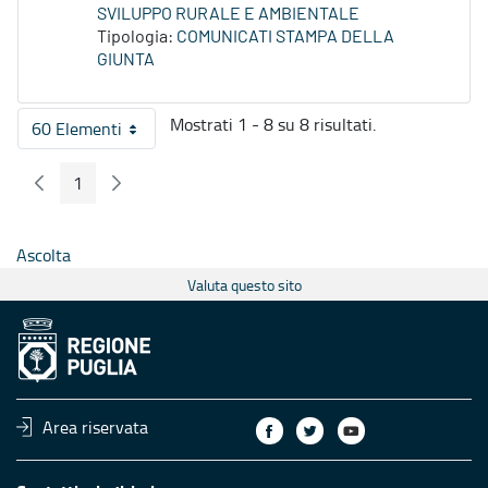
SVILUPPO RURALE E AMBIENTALE
Tipologia:
COMUNICATI STAMPA DELLA
GIUNTA
Mostrati 1 - 8 su 8 risultati.
60 Elementi
Per pagina
1
Pagina Precedente
Pagina Seguente
Pagina
Ascolta
Valuta questo sito
Area riservata