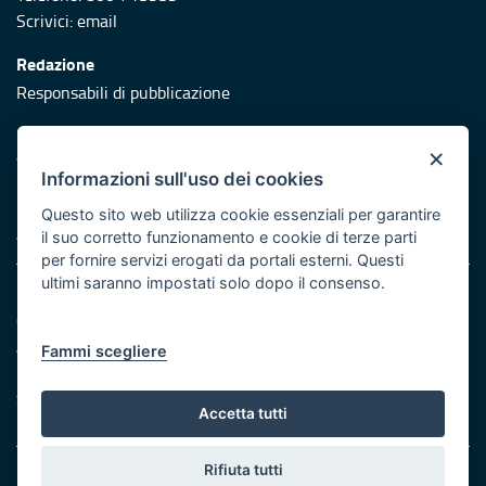
Scrivici:
email
Redazione
Responsabili di pubblicazione
Protezione civile
×
Vai al sito di Protezione Civile Puglia
Informazioni sull'uso dei cookies
Iniziativa finanziata con risorse del POR Puglia 2014/2020 -
Questo sito web utilizza cookie essenziali per garantire
Asse XI
il suo corretto funzionamento e cookie di terze parti
per fornire servizi erogati da portali esterni. Questi
ultimi saranno impostati solo dopo il consenso.
Note legali
Cookie e privacy
Atti di notifica
Fammi scegliere
Feed RSS
Servizi Intranet
Accetta tutti
Rifiuta tutti
© Regione Puglia