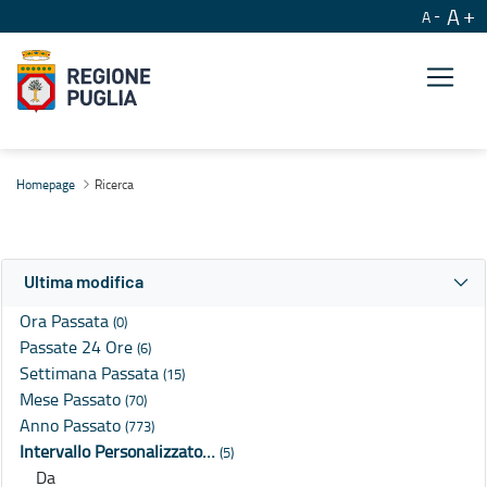
A
A
Ricerca
Homepage
Ricerca
Ultima modifica
Ora Passata
(0)
Passate 24 Ore
(6)
Settimana Passata
(15)
Mese Passato
(70)
Anno Passato
(773)
Intervallo Personalizzato…
(5)
Da