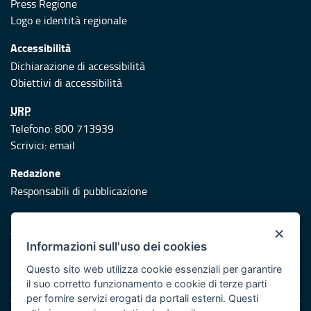
Press Regione
Logo e identità regionale
Accessibilità
Dichiarazione di accessibilità
Obiettivi di accessibilità
URP
Telefono: 800 713939
Scrivici:
email
Redazione
Responsabili di pubblicazione
Protezione civile
×
Vai al sito di Protezione Civile Puglia
Informazioni sull'uso dei cookies
Iniziativa finanziata con risorse del POR Puglia 2014/2020 -
Questo sito web utilizza cookie essenziali per garantire
Asse XI
il suo corretto funzionamento e cookie di terze parti
per fornire servizi erogati da portali esterni. Questi