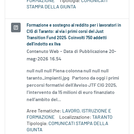
FORMAZIONE
Tipologia:
COMUNICATI
STAMPA DELLA GIUNTA
Formazione e sostegno al reddito per i lavoratori in
CIG di Taranto: al via i primi corsi del Just
Transition Fund 2025. Coinvolti 750 addetti
dell’indotto ex Ilva
Contenuto Web -
Data di Pubblicazione 20-
mag-2026 16.54
null null null Piena colonna null null null
taranto_impianti.jpg Partono da oggi i primi
percorsi formativi dell’Avviso JTF CIG 2025,
l’intervento da 15 milioni di euro finanziato
nell’ambito del...
Aree Tematiche:
LAVORO, ISTRUZIONE E
FORMAZIONE
Localizzazione:
TARANTO
Tipologia:
COMUNICATI STAMPA DELLA
GIUNTA