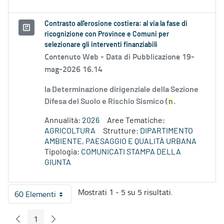
Contrasto all'erosione costiera: al via la fase di
ricognizione con Province e Comuni per
selezionare gli interventi finanziabili
Contenuto Web -
Data di Pubblicazione 19-
mag-2026 16.14
la Determinazione dirigenziale della Sezione
Difesa del Suolo e Rischio Sismico (
n
.
Annualità:
2026
Aree Tematiche:
AGRICOLTURA
Strutture:
DIPARTIMENTO
AMBIENTE, PAESAGGIO E QUALITÀ URBANA
Tipologia:
COMUNICATI STAMPA DELLA
GIUNTA
Mostrati 1 - 5 su 5 risultati.
60 Elementi
Per pagina
1
Pagina Precedente
Pagina Seguente
Pagina