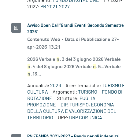
Argomenti:
FONDO DI ROTAZIONE
PR 2021-
2027:
PR 2021-2027
Avviso Open Call “Grandi Eventi Secondo Semestre
2026”
Contenuto Web -
Data di Pubblicazione 27-
apr-2026 13.21
2026 Verbale
n
. 3 del 3 giugno 2026 Verbale
n
. 4 del 8 giugno 2026 Verbale
n
. 5...Verbale
n
. 13...
Annualità:
2026
Aree Tematiche:
TURISMO E
CULTURA
Argomenti:
TURISMO
FONDO DI
ROTAZIONE
Strutture:
PUGLIA
PROMOZIONE
DIP. TURISMO, ECONOMIA
DELLA CULTURA E VALORIZZAZIONE DEL
TERRITORIO
URP:
URP COMUNICA
PN FEAMPA 2021-2027 – Bando per gli indennizzi