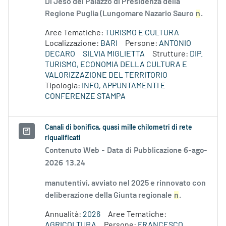
Di Jeso del Palazzo di Presidenza della
Regione Puglia (Lungomare Nazario Sauro
n
.
Aree Tematiche:
TURISMO E CULTURA
Localizzazione:
BARI
Persone:
ANTONIO
DECARO
SILVIA MIGLIETTA
Strutture:
DIP.
TURISMO, ECONOMIA DELLA CULTURA E
VALORIZZAZIONE DEL TERRITORIO
Tipologia:
INFO, APPUNTAMENTI E
CONFERENZE STAMPA
Canali di bonifica, quasi mille chilometri di rete
riqualificati
Contenuto Web -
Data di Pubblicazione 6-ago-
2026 13.24
manutentivi, avviato nel 2025 e rinnovato con
deliberazione della Giunta regionale
n
.
Annualità:
2026
Aree Tematiche:
AGRICOLTURA
Persone:
FRANCESCO