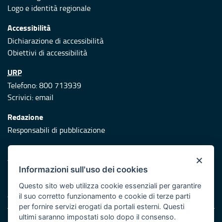
Logo e identità regionale
Accessibilità
Dichiarazione di accessibilità
Obiettivi di accessibilità
URP
Telefono: 800 713939
Scrivici:
email
Redazione
Responsabili di pubblicazione
Protezione civile
×
Vai al sito di Protezione Civile Puglia
Informazioni sull'uso dei cookies
Iniziativa finanziata con risorse del POR Puglia 2014/2020 -
Questo sito web utilizza cookie essenziali per garantire
Asse XI
il suo corretto funzionamento e cookie di terze parti
per fornire servizi erogati da portali esterni. Questi
ultimi saranno impostati solo dopo il consenso.