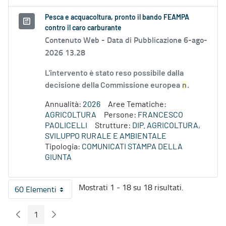
Pesca e acquacoltura, pronto il bando FEAMPA
contro il caro carburante
Contenuto Web -
Data di Pubblicazione 6-ago-
2026 13.28
L'intervento è stato reso possibile dalla
decisione della Commissione europea
n
.
Annualità:
2026
Aree Tematiche:
AGRICOLTURA
Persone:
FRANCESCO
PAOLICELLI
Strutture:
DIP. AGRICOLTURA,
SVILUPPO RURALE E AMBIENTALE
Tipologia:
COMUNICATI STAMPA DELLA
GIUNTA
Mostrati 1 - 18 su 18 risultati.
60 Elementi
Per pagina
1
Pagina Precedente
Pagina Seguente
Pagina