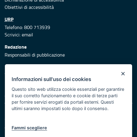
Obiettivi di accessibilità
URP
Telefono: 800 713939
Scrivici:
email
Redazione
Responsabili di pubblicazione
Protezione civile
×
Vai al sito di Protezione Civile Puglia
Informazioni sull'uso dei cookies
Iniziativa finanziata con risorse del POR Puglia 2014/2020 -
Questo sito web utilizza cookie essenziali per garantire
Asse XI
il suo corretto funzionamento e cookie di terze parti
per fornire servizi erogati da portali esterni. Questi
ultimi saranno impostati solo dopo il consenso.
Note legali
Cookie e privacy
Atti di notifica
Fammi scegliere
Feed RSS