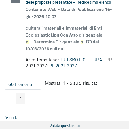
delle proposte presentate - Tredicesimo elenco
Contenuto Web -
Data di Pubblicazione 16-
giu-2026 10.03
culturali materiali e immateriali di Enti
Ecclesiastici.jpg Con Atto dirigenziale
n
....Determina Dirigenziale
n
. 179 del
10/06/2026 null null...
Aree Tematiche:
TURISMO E CULTURA
PR
2021-2027:
PR 2021-2027
Mostrati 1 - 5 su 5 risultati.
60 Elementi
Per pagina
1
Pagina Precedente
Pagina Seguente
Pagina
Ascolta
Valuta questo sito