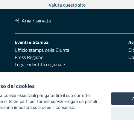
Valuta questo sito
Area riservata
Eventi e Stampa
Ac
Ufficio stampa della Giunta
Di
Press Regione
Obi
Logo e identità regionale
Redazione
Pr
uso dei cookies
Responsabili di pubblicazione
Vai
a cookie essenziali per garantire il suo corretto
A
di terze parti per fornire servizi erogati da portali
 2014/2020 - Asse XI
 saranno impostati solo dopo il consenso.
i di notifica
Feed RSS
Servizi Intranet