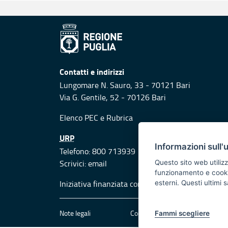
Contatti e indirizzi
Lungomare N. Sauro, 33 - 70121 Bari
Via G. Gentile, 52 - 70126 Bari
Elenco PEC
e
Rubrica
URP
Informazioni sull'
Telefono: 800 713939
Scrivici:
email
Questo sito web utilizz
funzionamento e cookie 
Iniziativa finanziata con risorse del POR Puglia
esterni. Questi ultimi
Note legali
Cookie e privacy
Att
Fammi scegliere