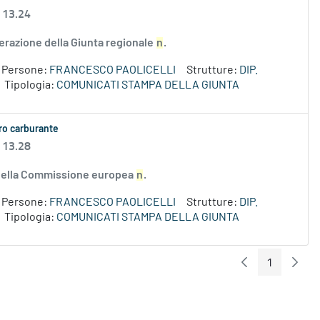
 13.24
erazione della Giunta regionale
n
.
Persone:
FRANCESCO PAOLICELLI
Strutture:
DIP.
Tipologia:
COMUNICATI STAMPA DELLA GIUNTA
aro carburante
 13.28
e della Commissione europea
n
.
Persone:
FRANCESCO PAOLICELLI
Strutture:
DIP.
Tipologia:
COMUNICATI STAMPA DELLA GIUNTA
1
Pagina Preceden
Pagin
Pagina