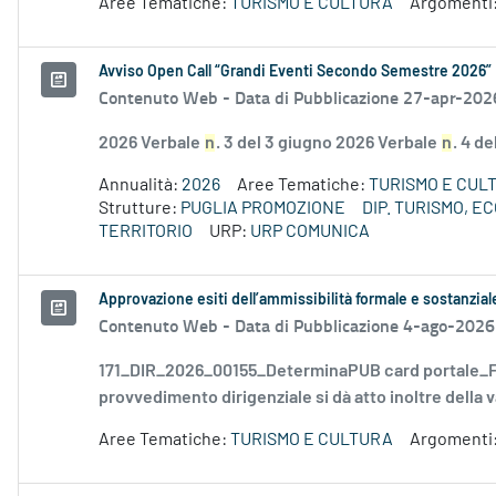
Aree Tematiche:
TURISMO E CULTURA
Argomenti
Avviso Open Call “Grandi Eventi Secondo Semestre 2026”
Contenuto Web -
Data di Pubblicazione 27-apr-202
2026 Verbale
n
. 3 del 3 giugno 2026 Verbale
n
. 4 d
Annualità:
2026
Aree Tematiche:
TURISMO E CUL
Strutture:
PUGLIA PROMOZIONE
DIP. TURISMO, 
TERRITORIO
URP:
URP COMUNICA
Approvazione esiti dell’ammissibilità formale e sostanzia
Contenuto Web -
Data di Pubblicazione 4-ago-2026
171_DIR_2026_00155_DeterminaPUB card portale_FD
provvedimento dirigenziale si dà atto inoltre della v
Aree Tematiche:
TURISMO E CULTURA
Argomenti