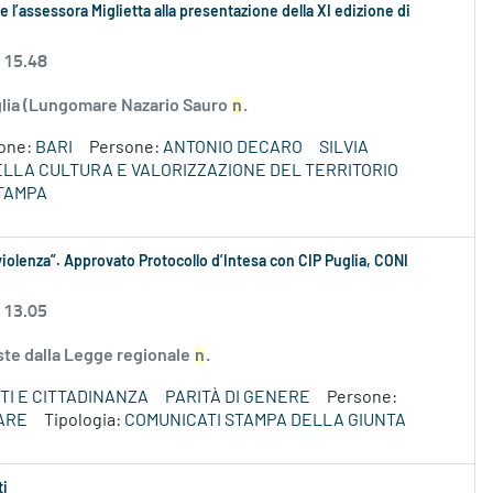
 l’assessora Miglietta alla presentazione della XI edizione di
 15.48
uglia (Lungomare Nazario Sauro
n
.
ione:
BARI
Persone:
ANTONIO DECARO
SILVIA
DELLA CULTURA E VALORIZZAZIONE DEL TERRITORIO
TAMPA
iolenza”. Approvato Protocollo d’Intesa con CIP Puglia, CONI
 13.05
iste dalla Legge regionale
n
.
TI E CITTADINANZA
PARITÀ DI GENERE
Persone:
ARE
Tipologia:
COMUNICATI STAMPA DELLA GIUNTA
ti