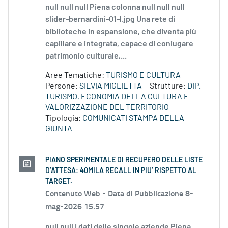
null null null Piena colonna null null null
slider-bernardini-01-l.jpg Una rete di
biblioteche in espansione, che diventa più
capillare e integrata, capace di coniugare
patrimonio culturale,...
Aree Tematiche:
TURISMO E CULTURA
Persone:
SILVIA MIGLIETTA
Strutture:
DIP.
TURISMO, ECONOMIA DELLA CULTURA E
VALORIZZAZIONE DEL TERRITORIO
Tipologia:
COMUNICATI STAMPA DELLA
GIUNTA
PIANO SPERIMENTALE DI RECUPERO DELLE LISTE
D’ATTESA: 40MILA RECALL IN PIU’ RISPETTO AL
TARGET.
Contenuto Web -
Data di Pubblicazione 8-
mag-2026 15.57
null null I dati delle singole aziende Piena