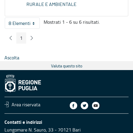
RURALE E AMBIENTALE
Mostrati 1 - 6 su 6 risultati.
8 Elementi
Per pagina
1
Pagina Precedente
Pagina Seguente
Pagina
Ascolta
Valuta questo sito
Area riservata
Contatti e indirizzi
Lungomare N. Sauro, 33 - 70121 Bari