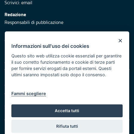
Scrivici:
email
Redazione
Responsabili di pubblicazione
Protezione civile
×
Vai al sito di Protezione Civile Puglia
Informazioni sull'uso dei cookies
Iniziativa finanziata con risorse del POR Puglia 2014/2020 -
Questo sito web utilizza cookie essenziali per garantire
Asse XI
il suo corretto funzionamento e cookie di terze parti
per fornire servizi erogati da portali esterni. Questi
ultimi saranno impostati solo dopo il consenso.
Note legali
Cookie e privacy
Atti di notifica
Fammi scegliere
Feed RSS
Servizi Intranet
Accetta tutti
Rifiuta tutti
© Regione Puglia