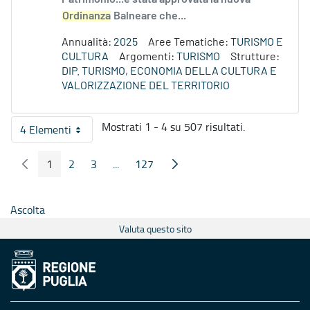
Ordinanza
Balneare che...
Annualità:
2025
Aree Tematiche:
TURISMO E
CULTURA
Argomenti:
TURISMO
Strutture:
DIP. TURISMO, ECONOMIA DELLA CULTURA E
VALORIZZAZIONE DEL TERRITORIO
Mostrati 1 - 4 su 507 risultati.
4 Elementi
Per pagina
1
2
3
...
127
Pagina Precedente
Pagina Seguente
Pagina
Pagina
Pagina
Pagine intermedie
Pagina
Ascolta
Valuta questo sito