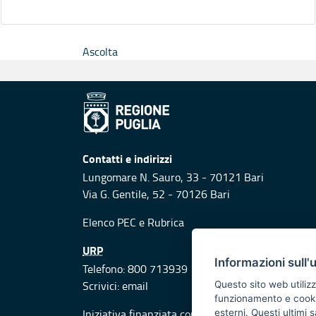
Ascolta
Contatti e indirizzi
Lungomare N. Sauro, 33 - 70121 Bari
Via G. Gentile, 52 - 70126 Bari
Elenco PEC
e
Rubrica
URP
Informazioni sull'
Telefono: 800 713939
Scrivici:
email
Questo sito web utilizz
funzionamento e cookie 
Iniziativa finanziata con risorse del POR Puglia
esterni. Questi ultimi