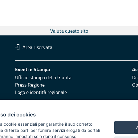
Valuta questo sito
Area riservata
Eventi e Stampa
Ac
Ufficio stampa della Giunta
Di
Press Regione
Obi
Logo e identità regionale
Redazione
Pr
uso dei cookies
Responsabili di pubblicazione
Vai
a cookie essenziali per garantire il suo corretto
A
di terze parti per fornire servizi erogati da portali
 2014/2020 - Asse XI
 saranno impostati solo dopo il consenso.